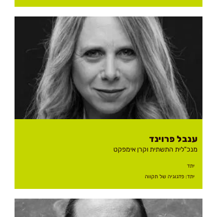
ענבל
פרוינד
מנכ"לית התשתית וקרן אימפקט
יתד
יתד: פדגוגיה של תקווה