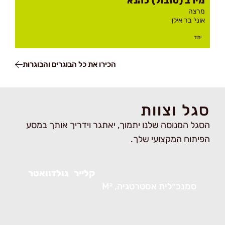
מירב
(טובול) כהנא
מרצה
אוני' בר אילן
יתד
הכירו את כל הבוגרים והבוגרות
סגל וצוות
הסגל המנוסה שלנו יתמוך, יאתגר וידריך אותך במסע
הפיתוח המקצועי שלך.
קלייר
גולדוואטר
סמנכ״לית אסטרטגיה, M²